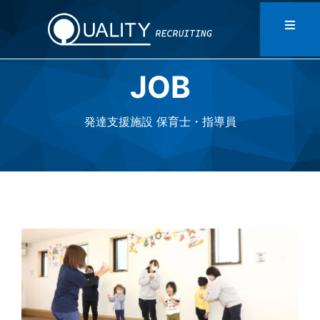
Skip
to
Toggl
Naviga
content
JOB
HOME
発達支援施設 保育士・指導員
DATA
MESSAGE
STAFF
CONTACT