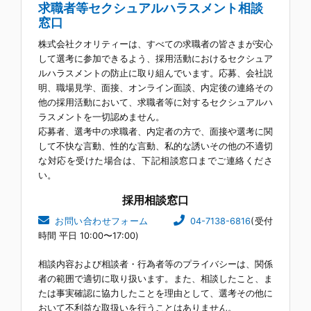
求職者等セクシュアルハラスメント相談
窓口
株式会社クオリティーは、すべての求職者の皆さまが安心
して選考に参加できるよう、採用活動におけるセクシュア
ルハラスメントの防止に取り組んでいます。応募、会社説
明、職場見学、面接、オンライン面談、内定後の連絡その
他の採用活動において、求職者等に対するセクシュアルハ
ラスメントを一切認めません。
応募者、選考中の求職者、内定者の方で、面接や選考に関
して不快な言動、性的な言動、私的な誘いその他の不適切
な対応を受けた場合は、下記相談窓口までご連絡くださ
い。
採用相談窓口
お問い合わせフォーム
04-7138-6816
(受付
時間 平日 10:00〜17:00)
相談内容および相談者・行為者等のプライバシーは、関係
者の範囲で適切に取り扱います。また、相談したこと、ま
たは事実確認に協力したことを理由として、選考その他に
おいて不利益な取扱いを行うことはありません。