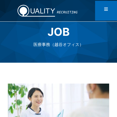
Skip
to
Toggl
Naviga
content
JOB
HOME
医療事務（越谷オフィス）
DATA
MESSAGE
STAFF
CONTACT