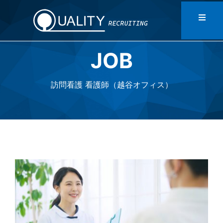
Skip
to
Toggl
Naviga
content
JOB
HOME
訪問看護 看護師（越谷オフィス）
DATA
MESSAGE
STAFF
CONTACT